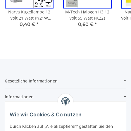
Narva Kugellampe 12
M-Tech Halogen H3 12
Na
Volt 21 Watt PY21W
Volt 55 Watt PK22s
Volt
BAU15s amber orange
0,40 €
*
0,60 €
*
Gesetzliche Informationen
Informationen
Zahlung und Versand
Wie wir Cookies & Co nutzen
Durch Klicken auf „Alle akzeptieren“ gestatten Sie den