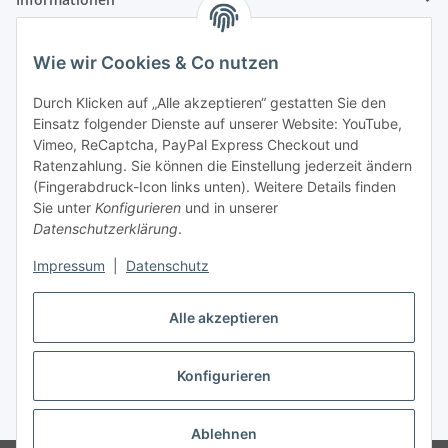
Zahlung und Versand
Wie wir Cookies & Co nutzen
Durch Klicken auf „Alle akzeptieren“ gestatten Sie den
Einsatz folgender Dienste auf unserer Website: YouTube,
Vimeo, ReCaptcha, PayPal Express Checkout und
Ratenzahlung. Sie können die Einstellung jederzeit ändern
(Fingerabdruck-Icon links unten). Weitere Details finden
Adresse
Sie unter
Konfigurieren
und in unserer
Anita Schlifke
Datenschutzerklärung
.
Köstritzer Straße 9
Impressum
|
Datenschutz
07639 Bad Klosterlausnitz
Telefon:
03660191509
Telefax:
03660191510
Alle akzeptieren
E-Mail:
info@autoteile-anita.de
Konfigurieren
Vertrag widerrufen
* Alle Preise inkl. gesetzlicher USt., zzgl.
Versand
Ablehnen