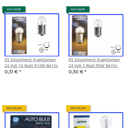
AUF LAGER
AUF LAGER
KS Equipment Kugellampe
KS Equipment Kugellampe
24 Volt 10 Watt R10W BA15s
24 Volt 5 Watt R5W BA15s
0,31 €
*
0,30 €
*
BESTSELLER
BESTSELLER