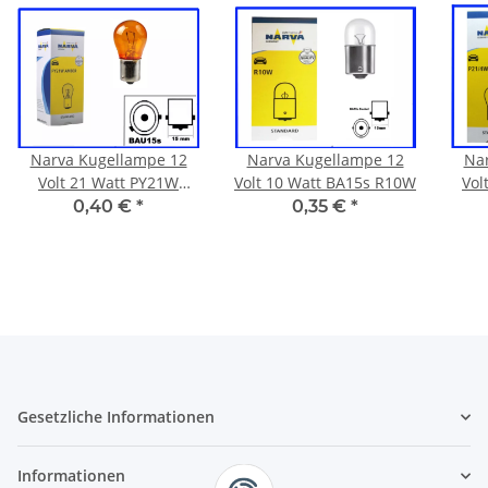
Narva Kugellampe 12
Narva Kugellampe 12
Na
Volt 21 Watt PY21W
Volt 10 Watt BA15s R10W
Vol
BAU15s amber orange
0,40 €
*
0,35 €
*
Gesetzliche Informationen
Informationen