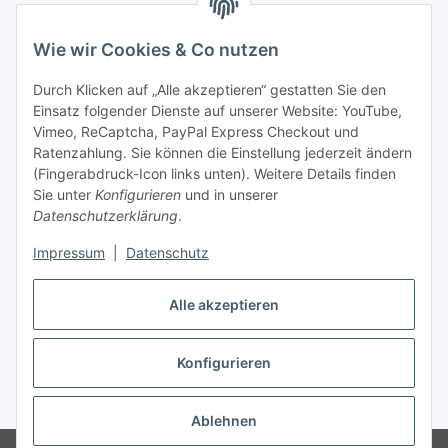
Zahlung und Versand
Wie wir Cookies & Co nutzen
Durch Klicken auf „Alle akzeptieren“ gestatten Sie den
Einsatz folgender Dienste auf unserer Website: YouTube,
Vimeo, ReCaptcha, PayPal Express Checkout und
Ratenzahlung. Sie können die Einstellung jederzeit ändern
(Fingerabdruck-Icon links unten). Weitere Details finden
Adresse
Sie unter
Konfigurieren
und in unserer
Datenschutzerklärung
.
Anita Schlifke
Köstritzer Straße 9
Impressum
|
Datenschutz
07639 Bad Klosterlausnitz
Telefon:
03660191509
Telefax:
03660191510
Alle akzeptieren
E-Mail:
info@autoteile-anita.de
Konfigurieren
Vertrag widerrufen
* Alle Preise inkl. gesetzlicher USt., zzgl.
Versand
Ablehnen