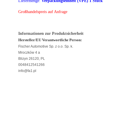
Liefermenge:
Verpackungseinheit (VPE) 1 Stück
Großhandelspreis auf Anfrage
Informationen zur Produktsicherheit
Hersteller/EU Verantwortliche Person:
Fischer Automotive Sp. z o.o. Sp. k.
Mroczków 4 a
Blizyn 26120, PL
0048412541266
info@fa1.pl