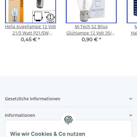
Hella Kugellampe 12 Volt
M-Tech S2 Bilux
21/5 Watt P21/5W
Glühlampe 12 Volt 35/35
Ha
BAY15d
Watt BA20d
Vo
0,45 €
*
0,90 €
*
Gesetzliche Informationen
Informationen
Zahlung und Versand
Wie wir Cookies & Co nutzen