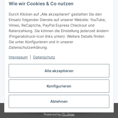
Zahlung und Versand
Wie wir Cookies & Co nutzen
Durch Klicken auf „Alle akzeptieren“ gestatten Sie den
Einsatz folgender Dienste auf unserer Website: YouTube,
Vimeo, ReCaptcha, PayPal Express Checkout und
Ratenzahlung. Sie können die Einstellung jederzeit ändern
(Fingerabdruck-Icon links unten). Weitere Details finden
Adresse
Sie unter
Konfigurieren
und in unserer
Anita Schlifke
Datenschutzerklärung
.
Köstritzer Straße 9
Impressum
|
Datenschutz
07639 Bad Klosterlausnitz
Telefon:
03660191509
Telefax:
03660191510
Alle akzeptieren
E-Mail:
info@autoteile-anita.de
Konfigurieren
Vertrag widerrufen
* Alle Preise inkl. gesetzlicher USt., zzgl.
Versand
Ablehnen
© autoteile-anita.de
Powered by
JTL-Shop