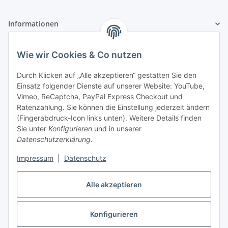
Informationen
Zahlung und Versand
Wie wir Cookies & Co nutzen
Durch Klicken auf „Alle akzeptieren“ gestatten Sie den
Einsatz folgender Dienste auf unserer Website: YouTube,
Vimeo, ReCaptcha, PayPal Express Checkout und
Ratenzahlung. Sie können die Einstellung jederzeit ändern
(Fingerabdruck-Icon links unten). Weitere Details finden
Adresse
Sie unter
Konfigurieren
und in unserer
Datenschutzerklärung
.
Anita Schlifke
Köstritzer Straße 9
Impressum
|
Datenschutz
07639 Bad Klosterlausnitz
Telefon:
03660191509
Telefax:
03660191510
Alle akzeptieren
E-Mail:
info@autoteile-anita.de
Konfigurieren
Vertrag widerrufen