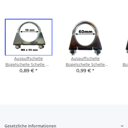
Auspuffschelle
Auspuffschelle
Bügelschelle Schelle M8
Bügelschelle Schelle
Bü
x 50 mm
M10 x 60 mm
0,89 €
*
0,99 €
*
Gesetzliche Informationen