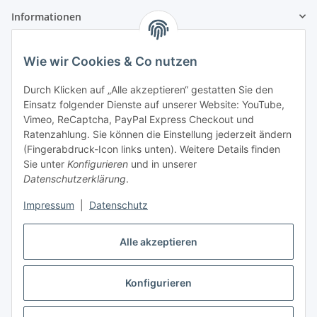
Informationen
Zahlung und Versand
Wie wir Cookies & Co nutzen
Durch Klicken auf „Alle akzeptieren“ gestatten Sie den
Einsatz folgender Dienste auf unserer Website: YouTube,
Vimeo, ReCaptcha, PayPal Express Checkout und
Ratenzahlung. Sie können die Einstellung jederzeit ändern
(Fingerabdruck-Icon links unten). Weitere Details finden
Adresse
Sie unter
Konfigurieren
und in unserer
Anita Schlifke
Datenschutzerklärung
.
Köstritzer Straße 9
Impressum
|
Datenschutz
07639 Bad Klosterlausnitz
Telefon:
03660191509
Telefax:
03660191510
Alle akzeptieren
E-Mail:
info@autoteile-anita.de
Konfigurieren
Vertrag widerrufen
* Alle Preise inkl. gesetzlicher USt., zzgl.
Versand